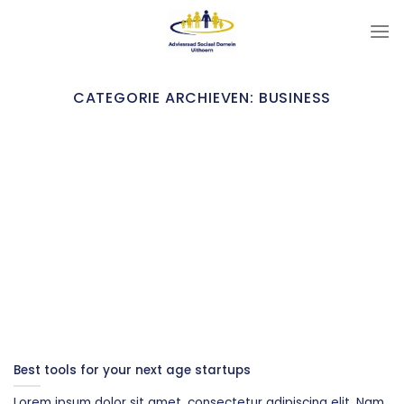
Ga
naar
inhoud
CATEGORIE ARCHIEVEN:
BUSINESS
Best tools for your next age startups
Lorem ipsum dolor sit amet, consectetur adipiscing elit. Nam