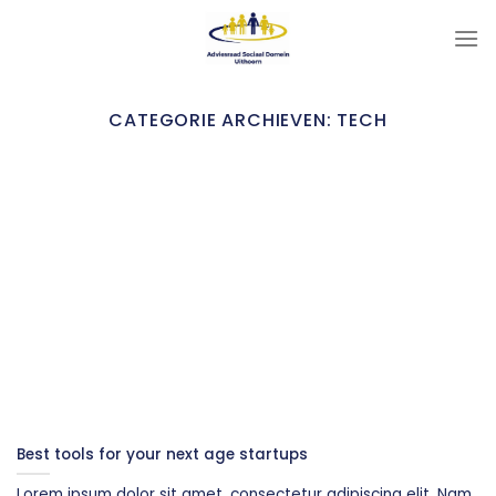
Ga
naar
inhoud
CATEGORIE ARCHIEVEN:
TECH
Best tools for your next age startups
Lorem ipsum dolor sit amet, consectetur adipiscing elit. Nam