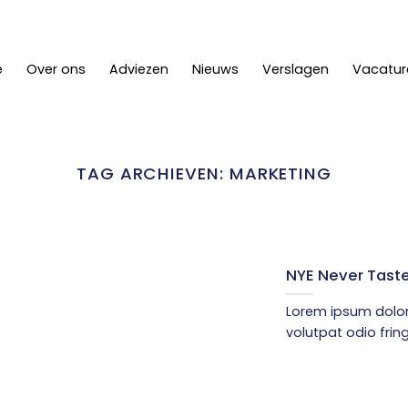
e
Over ons
Adviezen
Nieuws
Verslagen
Vacatur
TAG ARCHIEVEN:
MARKETING
NYE Never Tast
Lorem ipsum dolor 
volutpat odio fring