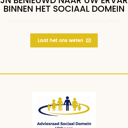
IJN BENIEUWD NAAR UW ERVA
BINNEN HET SOCIAAL DOMEIN
Want to learn more about the projects we offer?
Laat het ons weten