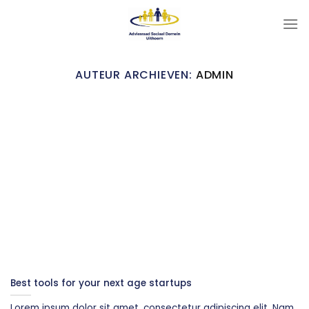
Ga
naar
inhoud
AUTEUR ARCHIEVEN:
ADMIN
Best tools for your next age startups
Lorem ipsum dolor sit amet, consectetur adipiscing elit. Nam